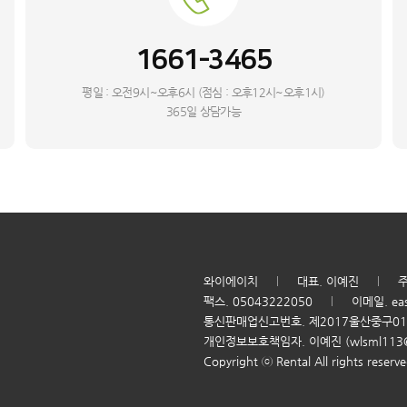
1661-3465
평일 : 오전9시~오후6시 (점심 : 오후12시~오후1시)
365일 상담가능
와이에이치
대표. 이예진
주
팩스. 05043222050
이메일. ea
통신판매업신고번호. 제2017울산중구0
개인정보보호책임자. 이예진 (wlsml113@n
Copyright ⓒ Rental All rights reserve