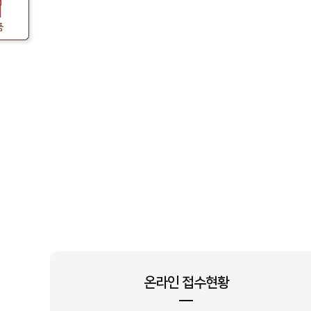
품
김**
충남 천안시
MC9W4KH/A_KTA
상담요청
이**
경기 화성시
LP18*2_DYA
상담요청
황**
경남 창원시
MCNH4KH/A_KTA
상담요청
온라인 접수현황
변**
인천 중구
VR7MD96516G_INI
상담요청
김**
전남광주통합특별시 광산구
홈쎄라_더블_올케어팩_HVE
상담요청