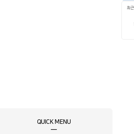
최근
QUICK MENU