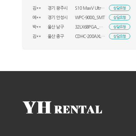
김**
경기 광주시
S10 MaxV Ultra_직(W)_UBS
상담요청
에**
경기 안성시
WPC-9000_SMT
상담요청
박**
울산 남구
32LX6BPGA_KTA
상담요청
김**
울산 중구
CDHC-200AXLWPYH_OCR
상담요청
백**
대전 서구
32LX6BPGA_KTA
상담요청
김**
서울 용산구
DXWH210-NEK_INI
상담요청
송**
충남 당진시
GA1_GM24_BSO
상담요청
박**
전남 해남군
KS148EG1MX3_HVE
상담요청
이**
울산 북구
Mini4 프로(RC-N2)_INI
상담요청
이**
충남 천안시
A11_RTN
상담요청
김**
경기 이천시
A9프로 15Ah_UBS
상담요청
번**
RT31CB5624C3_HVE
상담요청
강**
서울 서대문구
FH25VA_BSO
상담요청
L**
라파엘 스윙 소파 4인용_BSO
상담요청