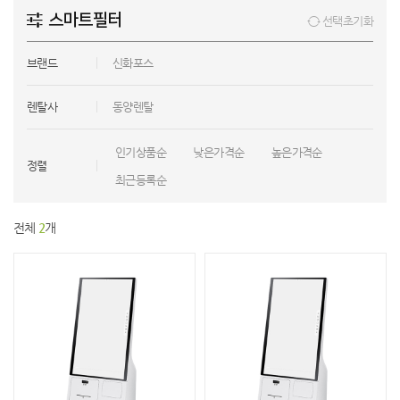
스마트필터
선택초기화
브랜드
신화포스
렌탈사
동양렌탈
인기상품순
낮은가격순
높은가격순
정렬
최근등록순
전체
2
개