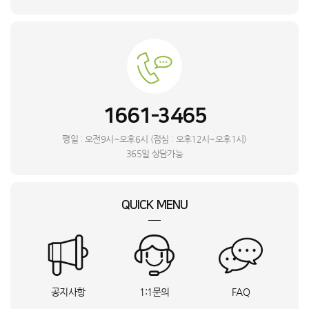
백**
대전 서구
32LX6BPGA_KTA
상담요청
김**
서울 용산구
DXWH210-NEK_INI
상담요청
송**
충남 당진시
GA1_GM24_BSO
상담요청
박**
전남 해남군
KS148EG1MX3_HVE
상담요청
이**
울산 북구
Mini4 프로(RC-N2)_INI
상담요청
이**
충남 천안시
A11_RTN
상담요청
1661-3465
김**
경기 이천시
A9프로 15Ah_UBS
상담요청
번**
RT31CB5624C3_HVE
상담요청
평일 : 오전9시~오후6시 (점심 : 오후12시~오후1시)
강**
서울 서대문구
FH25VA_BSO
상담요청
365일 상담가능
L**
라파엘 스윙 소파 4인용_BSO
상담요청
권**
충북 음성군
Mini3 프로(RC)_INI
상담요청
QUICK MENU
이**
서울 금천구
PECA1051_INI
상담요청
미**
서울 중구
BTB-Z03_DYA
상담요청
고**
인천 연수구
MX0120BASR_HVE
상담요청
안**
충남 천안시
E4_W_HVE
상담요청
이**
전북특별자치도 정읍시
PTH-2000_DYA
상담요청
공지사항
1:1문의
FAQ
강**
Mini4 프로(RC 2)_INI
상담요청