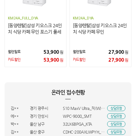
KM24A_FULL_DYA
KM24A_DYA
[동양렌탈]삼성 키오스크 24인
[동양렌탈]삼성 키오스크 24인
치 식당 카페 무인 포스기 풀세
치 식당 카페 무인
트
53,900
27,900
월렌탈료
월렌탈료
원
원
53,900
27,900
카드할인
카드할인
원
원
김**
충남 천안시
MC9W4KH/A_KTA
상담요청
이**
경기 화성시
LP18*2_DYA
상담요청
황**
경남 창원시
MCNH4KH/A_KTA
상담요청
온라인 접수현황
변**
인천 중구
VR7MD96516G_INI
상담요청
김**
전남광주통합특별시 광산구
홈쎄라_더블_올케어팩_HVE
상담요청
김**
경기 광주시
S10 MaxV Ultra_직(W)_UBS
상담요청
에**
경기 안성시
WPC-9000_SMT
상담요청
박**
울산 남구
32LX6BPGA_KTA
상담요청
김**
울산 중구
CDHC-200AXLWPYH_OCR
상담요청