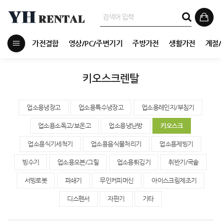
가전결합
영상/PC/주변기기
주방가전
생활가전
계절
키오스크렌탈
업소용냉장고
업소용특수냉장고
업소용레인지/부침기
업소용소독고/보온고
업소용냉난방
키오스크
업소용식기세척기
업소용음식물처리기
업소용제빙기
빙수기
업소용오븐/그릴
업소용튀김기
취반기/국솥
서빙로봇
파쇄기
무인커피머신
아이스크림제조기
디스펜서
자판기
기타