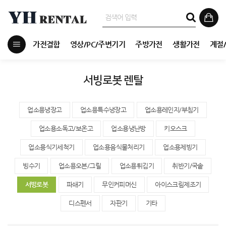
가전결합
영상/PC/주변기기
주방가전
생활가전
계절
서빙로봇 렌탈
업소용냉장고
업소용특수냉장고
업소용레인지/부침기
업소용소독고/보온고
업소용냉난방
키오스크
업소용식기세척기
업소용음식물처리기
업소용제빙기
빙수기
업소용오븐/그릴
업소용튀김기
취반기/국솥
서빙로봇
파쇄기
무인커피머신
아이스크림제조기
디스펜서
자판기
기타