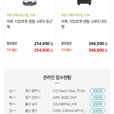
써봇 3세대 둥근형_DYA
써봇 3세대 네모형_DYA
써봇 서빙로봇 렌탈 3세대 둥근
써봇 서빙로봇 렌탈 3세대 네모
형
형
254,900
346,900
월렌탈료
월렌탈료
원
원
254,900
346,900
카드할인
카드할인
원
원
김**
충남 천안시
MC9W4KH/A_KTA
상담요청
이**
경기 화성시
LP18*2_DYA
상담요청
황**
경남 창원시
MCNH4KH/A_KTA
상담요청
온라인 접수현황
변**
인천 중구
VR7MD96516G_INI
상담요청
김**
전남광주통합특별시 광산구
홈쎄라_더블_올케어팩_HVE
상담요청
김**
경기 광주시
S10 MaxV Ultra_직(W)_UBS
상담요청
에**
경기 안성시
WPC-9000_SMT
상담요청
박**
울산 남구
32LX6BPGA_KTA
상담요청
김**
울산 중구
CDHC-200AXLWPYH_OCR
상담요청