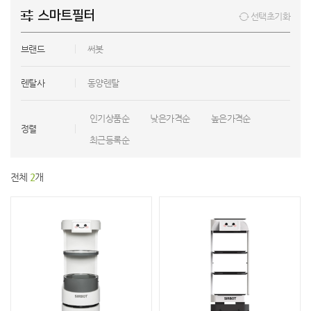
스마트필터
선택초기화
브랜드
써봇
렌탈사
동양렌탈
인기상품순
낮은가격순
높은가격순
정렬
최근등록순
전체
2
개