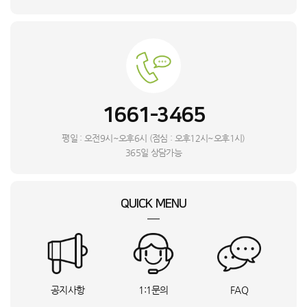
백**
대전 서구
32LX6BPGA_KTA
상담요청
김**
서울 용산구
DXWH210-NEK_INI
상담요청
송**
충남 당진시
GA1_GM24_BSO
상담요청
박**
전남 해남군
KS148EG1MX3_HVE
상담요청
이**
울산 북구
Mini4 프로(RC-N2)_INI
상담요청
이**
충남 천안시
A11_RTN
상담요청
1661-3465
김**
경기 이천시
A9프로 15Ah_UBS
상담요청
번**
RT31CB5624C3_HVE
상담요청
평일 : 오전9시~오후6시 (점심 : 오후12시~오후1시)
강**
서울 서대문구
FH25VA_BSO
상담요청
365일 상담가능
L**
라파엘 스윙 소파 4인용_BSO
상담요청
권**
충북 음성군
Mini3 프로(RC)_INI
상담요청
QUICK MENU
이**
서울 금천구
PECA1051_INI
상담요청
미**
서울 중구
BTB-Z03_DYA
상담요청
고**
인천 연수구
MX0120BASR_HVE
상담요청
안**
충남 천안시
E4_W_HVE
상담요청
이**
전북특별자치도 정읍시
PTH-2000_DYA
상담요청
공지사항
1:1문의
FAQ
강**
Mini4 프로(RC 2)_INI
상담요청