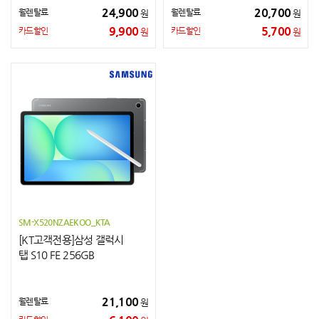
24,900
20,700
월렌탈료
월렌탈료
원
원
9,900
5,700
카드할인
카드할인
원
원
SM-X520NZAEKOO_KTA
[KT고객전용]삼성 갤럭시
탭 S10 FE 256GB
21,100
월렌탈료
원