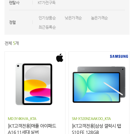
렌탈사
KT가전구독
인기상품순
낮은가격순
높은가격순
정렬
최근등록순
전체
5
개
MD3Y4KH/A_KTA
SM-X520NZAAKOO_KTA
[KT고객전용]애플 아이패드
[KT고객전용]삼성 갤럭시 탭
A16 11세대 실버
S10 FE 128GB