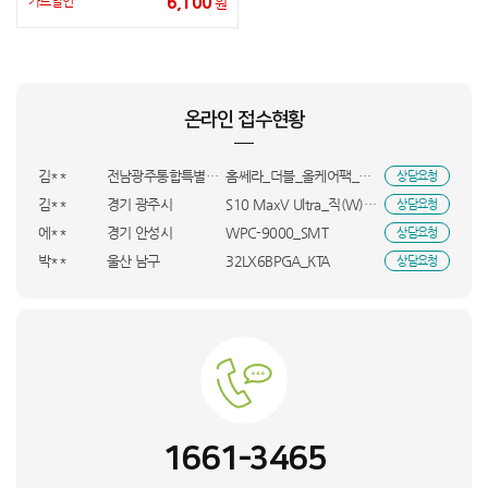
6,100
카드할인
원
오**
서울 중랑구
SC5MBR43_KTA
상담요청
김**
충남 천안시
MC9W4KH/A_KTA
상담요청
이**
경기 화성시
LP18*2_DYA
상담요청
온라인 접수현황
황**
경남 창원시
MCNH4KH/A_KTA
상담요청
김**
슬래드러너_HVE
상담요청
김**
전남광주통합특별시 광산구
홈쎄라_더블_올케어팩_HVE
상담요청
김**
경기 광주시
S10 MaxV Ultra_직(W)_UBS
상담요청
에**
경기 안성시
WPC-9000_SMT
상담요청
박**
울산 남구
32LX6BPGA_KTA
상담요청
김**
울산 중구
CDHC-200AXLWPYH_OCR
상담요청
백**
대전 서구
32LX6BPGA_KTA
상담요청
김**
서울 용산구
DXWH210-NEK_INI
상담요청
송**
충남 당진시
GA1_GM24_BSO
상담요청
박**
전남 해남군
KS148EG1MX3_HVE
상담요청
이**
울산 북구
Mini4 프로(RC-N2)_INI
상담요청
1661-3465
이**
충남 천안시
A11_RTN
상담요청
김**
경기 이천시
A9프로 15Ah_UBS
상담요청