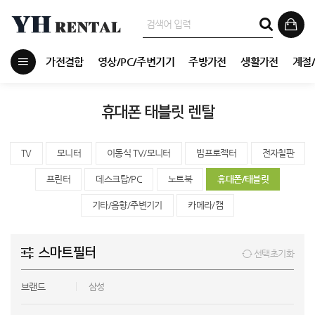
가전결합
영상/PC/주변기기
주방가전
생활가전
계절
휴대폰 태블릿 렌탈
TV
모니터
이동식 TV/모니터
빔프로젝터
전자칠판
프린터
데스크탑/PC
노트북
휴대폰/태블릿
기타/음향/주변기기
카메라/캠
스마트필터
선택초기화
브랜드
삼성