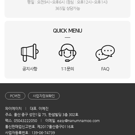
평일 : 오전9시~오후6시 (점심 : 오후12시~오후1시)
번**
RT31CB5624C3_HVE
상담요청
365일 상담가능
강**
서울 서대문구
FH25VA_BSO
상담요청
L**
라파엘 스윙 소파 4인용_BSO
상담요청
QUICK MENU
권**
충북 음성군
Mini3 프로(RC)_INI
상담요청
이**
서울 금천구
PECA1051_INI
상담요청
미**
서울 중구
BTB-Z03_DYA
상담요청
고**
인천 연수구
MX0120BASR_HVE
상담요청
안**
충남 천안시
E4_W_HVE
상담요청
공지사항
1:1문의
FAQ
이**
전북특별자치도 정읍시
PTH-2000_DYA
상담요청
강**
Mini4 프로(RC 2)_INI
상담요청
윤**
경기도 안성시
Mavic3프로콤보RC프로_INI
상담요청
민**
인천 연수구
MANUS.S_DYA
상담요청
PC버전
사업자정보확인
정**
LH55BEFHLBFXKR_HVE
상담요청
와이에이치
대표. 이예진
김**
경기 포천시
으뜸(편백)_DYA
상담요청
주소. 울산 중구 성안1길 75, 한샘빌딩 3층 302호
김**
서울 송파구
WD90F25AHT_UBS
상담요청
팩스. 05043222050
이메일. easy@nanumnamoo.com
홍**
울산 북구
ID-200AN_DYA
상담요청
통신판매업신고번호. 제2017울산중구0116호
사업자등록번호 : 139-06-74739
정**
경북 구미시
NT960QHA-KC51G_BSO
상담요청