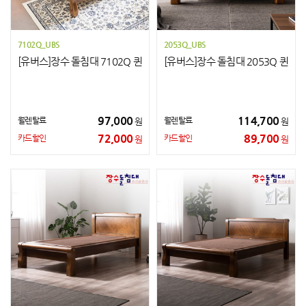
7102Q_UBS
2053Q_UBS
[유버스]장수 돌침대 7102Q 퀸
[유버스]장수 돌침대 2053Q 퀸
97,000
114,700
월렌탈료
월렌탈료
원
원
72,000
89,700
카드할인
카드할인
원
원