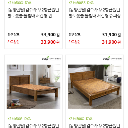
KSJ-4600Q_DYA
KSJ-4600SS_DYA
[동양렌탈]김수자 M2항균원단
[동양렌탈]김수자 M2항균원단
황토숯볼 돌침대 서랍형 퀸
황토숯볼 돌침대 서랍형 슈퍼싱
글
33,900
31,900
월렌탈료
월렌탈료
원
원
33,900
31,900
카드할인
카드할인
원
원
KSJ-4600S_DYA
KSJ-4500Q_DYA
[동양렌탈]김수자 M2항균원단
[동양렌탈]김수자 M2향균원단