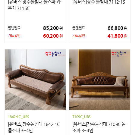
[유버스]장수돌침대 돌쇼파 카
[유버스]장수 돌침대 7112-1S
우치 7115C
85,200
66,800
월렌탈료
월렌탈료
원
원
60,200
41,800
카드할인
카드할인
원
원
1842-1C_UBS
7109C_UBS
[유버스]장수돌침대 1842-1C
[유버스]장수돌침대 7109C 돌
돌소파 3~4인
소파 3~4인