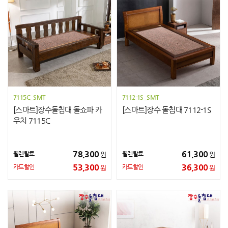
7115C_SMT
7112-1S_SMT
[스마트]장수돌침대 돌쇼파 카
[스마트]장수 돌침대 7112-1S
우치 7115C
78,300
61,300
월렌탈료
월렌탈료
원
원
53,300
36,300
카드할인
카드할인
원
원