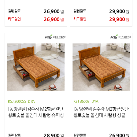
26,900
29,900
월렌탈료
월렌탈료
원
원
26,900
29,900
카드할인
카드할인
원
원
KSJ-3600SS_DYA
KSJ-3600S_DYA
[동양렌탈]김수자 M2항균원단
[동양렌탈]김수자 M2항균원단
황토숯볼 돌침대 서랍형 슈퍼싱
황토숯볼 돌침대 서랍형 싱글
글
28,900
26,900
월렌탈료
월렌탈료
원
원