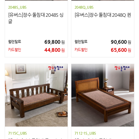
2048S_UBS
2048Q_UBS
[유버스]장수 돌침대 2048S 싱
[유버스]장수 돌침대 2048Q 퀸
글
69,800
90,600
월렌탈료
월렌탈료
원
원
44,800
65,600
카드할인
카드할인
원
원
7115C_UBS
7112-1S_UBS