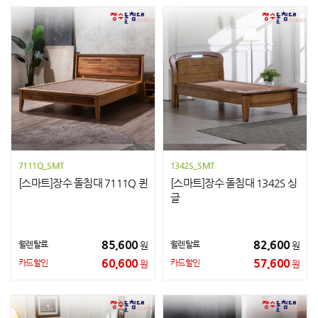
7111Q_SMT
1342S_SMT
[스마트]장수 돌침대 7111Q 퀸
[스마트]장수 돌침대 1342S 싱
글
85,600
82,600
월렌탈료
월렌탈료
원
원
60,600
57,600
카드할인
카드할인
원
원