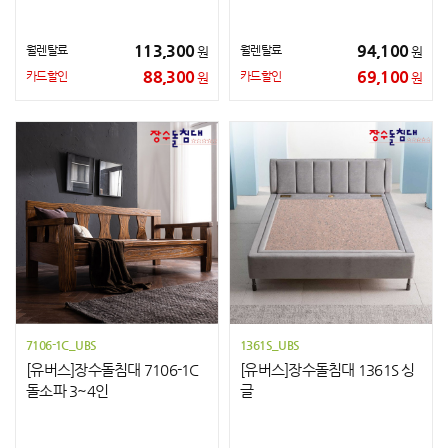
113,300
94,100
월렌탈료
월렌탈료
원
원
88,300
69,100
카드할인
카드할인
원
원
7106-1C_UBS
1361S_UBS
[유버스]장수돌침대 7106-1C
[유버스]장수돌침대 1361S 싱
돌소파 3~4인
글
김**
충남 천안시
MC9W4KH/A_KTA
상담요청