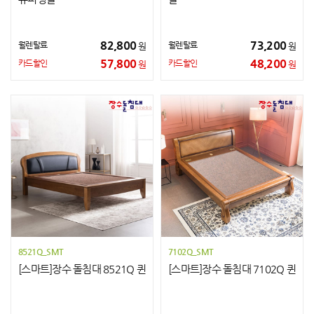
82,800
73,200
월렌탈료
월렌탈료
원
원
57,800
48,200
카드할인
카드할인
원
원
8521Q_SMT
7102Q_SMT
[스마트]장수 돌침대 8521Q 퀸
[스마트]장수 돌침대 7102Q 퀸