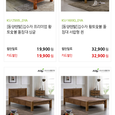
KSJ-2500S_DYA
KSJ-1600Q_DYA
[동양렌탈]김수자 프리미엄 황
[동양렌탈]김수자 황토숯볼 돌
토숯볼 돌침대 싱글
침대 서랍형 퀸
19,900
32,900
월렌탈료
월렌탈료
원
원
19,900
32,900
카드할인
카드할인
원
원