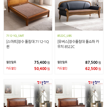
7112-1Q_SMT
8522C_UBS
[스마트]장수 돌침대 7112-1Q
[유버스]장수돌침대 돌쇼파 카
퀸
우치 8522C
75,400
87,500
월렌탈료
월렌탈료
원
원
50,400
62,500
카드할인
카드할인
원
원