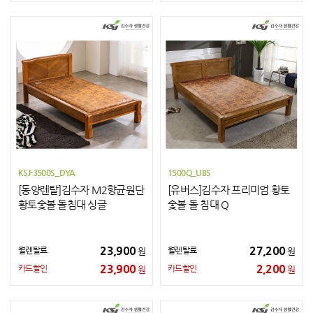
KSJ-3500S_DYA
1500Q_UBS
[동양렌탈]김수자 M2향균원단
[유버스]김수자 프리미엄 황토
황토숯볼 돌침대 싱글
숯볼 돌 침대 Q
23,900
27,200
월렌탈료
월렌탈료
원
원
23,900
2,200
카드할인
카드할인
원
원