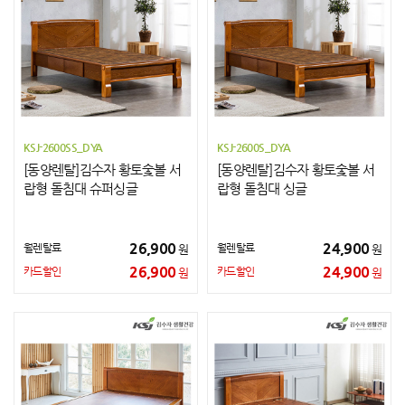
KSJ-2600SS_DYA
KSJ-2600S_DYA
[동양렌탈]김수자 황토숯볼 서
[동양렌탈]김수자 황토숯볼 서
랍형 돌침대 슈퍼싱글
랍형 돌침대 싱글
26,900
24,900
월렌탈료
월렌탈료
원
원
26,900
24,900
카드할인
카드할인
원
원