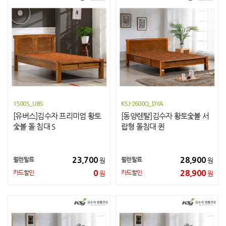
1500S_UBS
KSJ-2600Q_DYA
[유버스]김수자 프리미엄 황토
[동양렌탈]김수자 황토숯볼 서
숯볼 돌 침대 S
랍형 돌침대 퀸
23,700
28,900
월렌탈료
월렌탈료
원
원
0
28,900
카드할인
카드할인
원
원