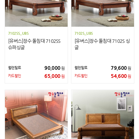
7102SS_UBS
7102S_UBS
[유버스]장수 돌침대 7102SS
[유버스]장수 돌침대 7102S 싱
슈퍼싱글
글
90,000
79,600
월렌탈료
월렌탈료
원
원
65,000
54,600
카드할인
카드할인
원
원