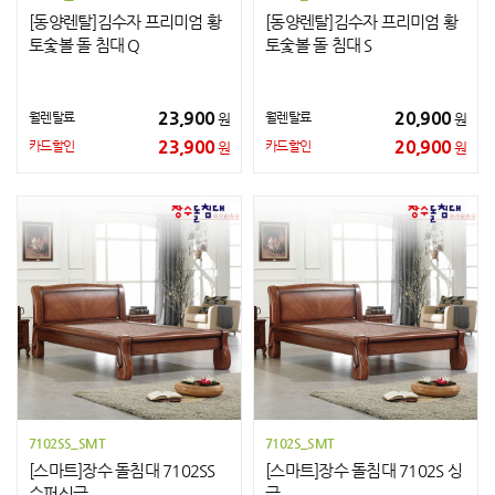
[동양렌탈]김수자 프리미엄 황
[동양렌탈]김수자 프리미엄 황
토숯볼 돌 침대 Q
토숯볼 돌 침대 S
23,900
20,900
월렌탈료
월렌탈료
원
원
23,900
20,900
카드할인
카드할인
원
원
7102SS_SMT
7102S_SMT
[스마트]장수 돌침대 7102SS
[스마트]장수 돌침대 7102S 싱
슈퍼싱글
글