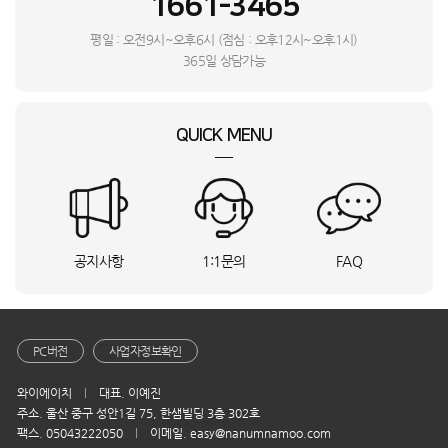
1661-3465
L**
라파엘 스윙 소파 4인용_BSO
상담요청
권**
충북 음성군
Mini3 프로(RC)_INI
상담요청
평일 : 오전9시~오후6시 (점심 : 오후12시~오후1시)
이**
서울 금천구
PECA1051_INI
상담요청
365일 상담가능
미**
서울 중구
BTB-Z03_DYA
상담요청
고**
인천 연수구
MX0120BASR_HVE
상담요청
QUICK MENU
안**
충남 천안시
E4_W_HVE
상담요청
이**
전북특별자치도 정읍시
PTH-2000_DYA
상담요청
강**
Mini4 프로(RC 2)_INI
상담요청
윤**
경기도 안성시
Mavic3프로콤보RC프로_INI
상담요청
민**
인천 연수구
MANUS.S_DYA
상담요청
공지사항
1:1문의
FAQ
정**
LH55BEFHLBFXKR_HVE
상담요청
김**
경기 포천시
으뜸(편백)_DYA
상담요청
김**
서울 송파구
WD90F25AHT_UBS
상담요청
홍**
울산 북구
ID-200AN_DYA
상담요청
PC버전
사업자정보확인
정**
경북 구미시
NT960QHA-KC51G_BSO
상담요청
와이에이치
대표. 이예진
고**
제주특별자치도 제주시
PECA1051_INI
상담요청
주소. 울산 중구 성안1길 75, 한샘빌딩 3층 302호
임**
충남 서산시
BEE-001_MK_St(P)_KTA
상담요청
팩스. 05043222050
이메일. easy@nanumnamoo.com