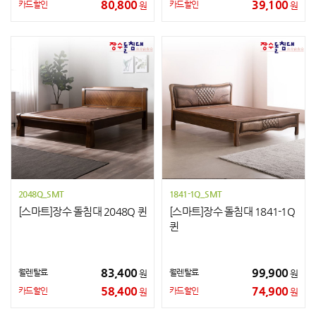
80,800
39,100
카드할인
카드할인
원
원
2048Q_SMT
1841-1Q_SMT
[스마트]장수 돌침대 2048Q 퀸
[스마트]장수 돌침대 1841-1Q
퀸
83,400
99,900
월렌탈료
월렌탈료
원
원
58,400
74,900
카드할인
카드할인
원
원