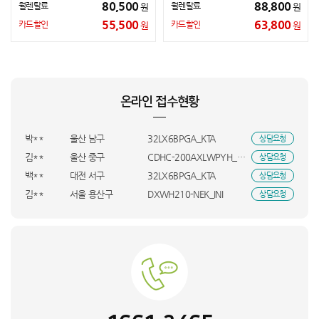
80,500
88,800
월렌탈료
월렌탈료
원
원
이**
경기 화성시
LP18*2_DYA
상담요청
55,500
63,800
카드할인
카드할인
원
원
황**
경남 창원시
MCNH4KH/A_KTA
상담요청
변**
인천 중구
VR7MD96516G_INI
상담요청
김**
전남광주통합특별시 광산구
홈쎄라_더블_올케어팩_HVE
상담요청
김**
경기 광주시
S10 MaxV Ultra_직(W)_UBS
상담요청
온라인 접수현황
에**
경기 안성시
WPC-9000_SMT
상담요청
박**
울산 남구
32LX6BPGA_KTA
상담요청
김**
울산 중구
CDHC-200AXLWPYH_OCR
상담요청
백**
대전 서구
32LX6BPGA_KTA
상담요청
김**
서울 용산구
DXWH210-NEK_INI
상담요청
송**
충남 당진시
GA1_GM24_BSO
상담요청
박**
전남 해남군
KS148EG1MX3_HVE
상담요청
이**
울산 북구
Mini4 프로(RC-N2)_INI
상담요청
이**
충남 천안시
A11_RTN
상담요청
김**
경기 이천시
A9프로 15Ah_UBS
상담요청
번**
RT31CB5624C3_HVE
상담요청
강**
서울 서대문구
FH25VA_BSO
상담요청