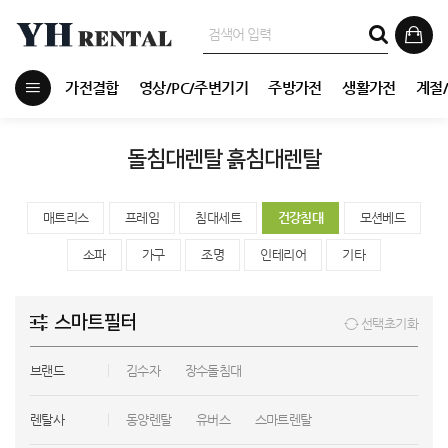
가전결합
영상/PC/주변기기
주방가전
생활가전
계절
돌침대렌탈 흙침대렌탈
매트리스
프레임
침대세트
건강침대
모션베드
소파
가구
조명
인테리어
기타
스마트필터
선택초기화
브랜드
김수자
장수돌침대
렌탈사
동양렌탈
유버스
스마트렌탈