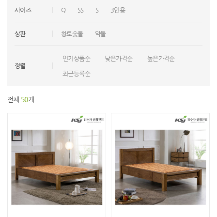
사이즈
Q
SS
S
3인용
상판
황토숯볼
약돌
인기상품순
낮은가격순
높은가격순
정렬
최근등록순
전체
50
개