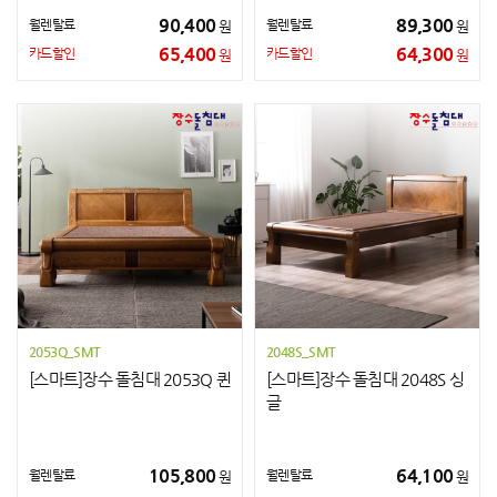
90,400
89,300
월렌탈료
월렌탈료
원
원
65,400
64,300
카드할인
카드할인
원
원
2053Q_SMT
2048S_SMT
[스마트]장수 돌침대 2053Q 퀸
[스마트]장수 돌침대 2048S 싱
글
105,800
64,100
월렌탈료
월렌탈료
원
원