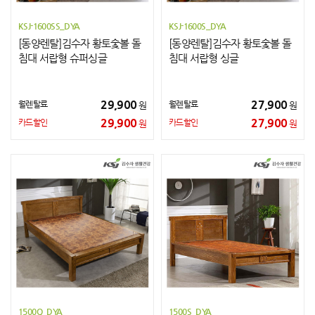
KSJ-1600SS_DYA
KSJ-1600S_DYA
[동양렌탈]김수자 황토숯볼 돌
[동양렌탈]김수자 황토숯볼 돌
침대 서랍형 슈퍼싱글
침대 서랍형 싱글
29,900
27,900
월렌탈료
월렌탈료
원
원
29,900
27,900
카드할인
카드할인
원
원
1500Q_DYA
1500S_DYA