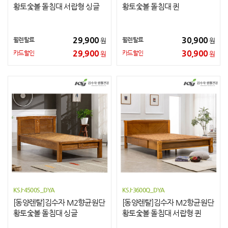
황토숯볼 돌침대 서랍형 싱글
황토숯볼 돌침대 퀸
29,900
30,900
월렌탈료
월렌탈료
원
원
29,900
30,900
카드할인
카드할인
원
원
KSJ-4500S_DYA
KSJ-3600Q_DYA
[동양렌탈]김수자 M2향균원단
[동양렌탈]김수자 M2항균원단
황토숯볼 돌침대 싱글
황토숯볼 돌침대 서랍형 퀸