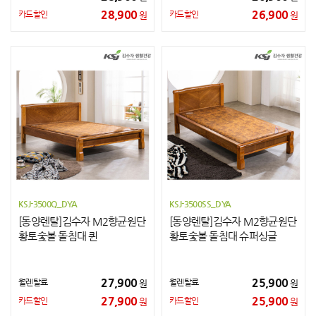
28,900
26,900
카드할인
카드할인
원
원
KSJ-3500Q_DYA
KSJ-3500SS_DYA
[동양렌탈]김수자 M2향균원단
[동양렌탈]김수자 M2향균원단
황토숯볼 돌침대 퀸
황토숯볼 돌침대 슈퍼싱글
27,900
25,900
월렌탈료
월렌탈료
원
원
27,900
25,900
카드할인
카드할인
원
원