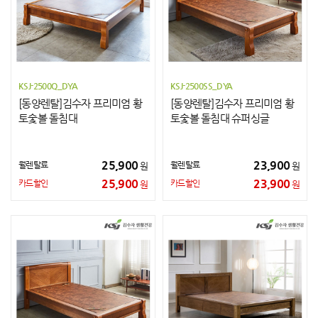
KSJ-2500Q_DYA
KSJ-2500SS_DYA
[동양렌탈]김수자 프리미엄 황
[동양렌탈]김수자 프리미엄 황
토숯볼 돌침대
토숯볼 돌침대 슈퍼싱글
25,900
23,900
월렌탈료
월렌탈료
원
원
25,900
23,900
카드할인
카드할인
원
원