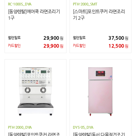
RC-1000S_DYA
PTH-2000_SMT
[동양렌탈]에어쿡 라면조리기
[스마트]포인트쿠커 라면조리
1구
기 2구
29,900
37,500
월렌탈료
월렌탈료
원
원
29,900
12,500
카드할인
카드할인
원
원
PTH-2000_DYA
DYS-05_DYA
[동양렌탈]포인트쿠커 라면조
[동양렌탈]동서 다목적건조기