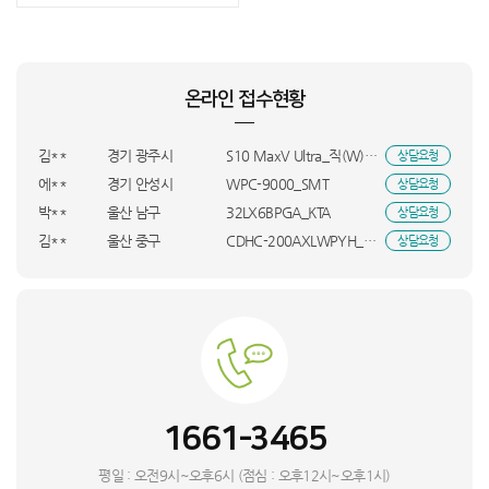
김**
충남 천안시
MC9W4KH/A_KTA
상담요청
이**
경기 화성시
LP18*2_DYA
상담요청
황**
경남 창원시
MCNH4KH/A_KTA
상담요청
온라인 접수현황
변**
인천 중구
VR7MD96516G_INI
상담요청
김**
전남광주통합특별시 광산구
홈쎄라_더블_올케어팩_HVE
상담요청
김**
경기 광주시
S10 MaxV Ultra_직(W)_UBS
상담요청
에**
경기 안성시
WPC-9000_SMT
상담요청
박**
울산 남구
32LX6BPGA_KTA
상담요청
김**
울산 중구
CDHC-200AXLWPYH_OCR
상담요청
백**
대전 서구
32LX6BPGA_KTA
상담요청
김**
서울 용산구
DXWH210-NEK_INI
상담요청
송**
충남 당진시
GA1_GM24_BSO
상담요청
박**
전남 해남군
KS148EG1MX3_HVE
상담요청
이**
울산 북구
Mini4 프로(RC-N2)_INI
상담요청
이**
충남 천안시
A11_RTN
상담요청
1661-3465
김**
경기 이천시
A9프로 15Ah_UBS
상담요청
번**
RT31CB5624C3_HVE
상담요청
평일 : 오전9시~오후6시 (점심 : 오후12시~오후1시)