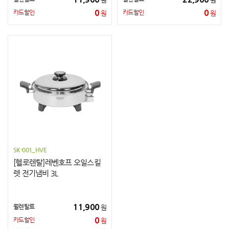
0
0
카드할인
카드할인
원
원
SK-001_HVE
[헬로렌탈]레벤호프 오일스킬
렛 전기냄비 3L
11,900
월렌탈료
원
0
카드할인
원