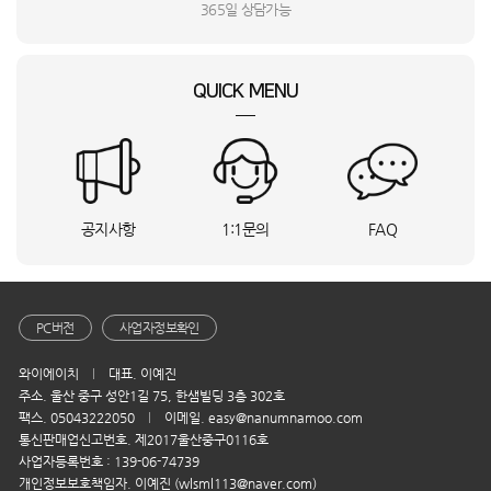
강**
서울 서대문구
FH25VA_BSO
상담요청
365일 상담가능
L**
라파엘 스윙 소파 4인용_BSO
상담요청
권**
충북 음성군
Mini3 프로(RC)_INI
상담요청
QUICK MENU
이**
서울 금천구
PECA1051_INI
상담요청
미**
서울 중구
BTB-Z03_DYA
상담요청
고**
인천 연수구
MX0120BASR_HVE
상담요청
안**
충남 천안시
E4_W_HVE
상담요청
이**
전북특별자치도 정읍시
PTH-2000_DYA
상담요청
공지사항
1:1문의
FAQ
강**
Mini4 프로(RC 2)_INI
상담요청
윤**
경기도 안성시
Mavic3프로콤보RC프로_INI
상담요청
민**
인천 연수구
MANUS.S_DYA
상담요청
정**
LH55BEFHLBFXKR_HVE
상담요청
PC버전
사업자정보확인
김**
경기 포천시
으뜸(편백)_DYA
상담요청
와이에이치
대표. 이예진
김**
서울 송파구
WD90F25AHT_UBS
상담요청
주소. 울산 중구 성안1길 75, 한샘빌딩 3층 302호
홍**
울산 북구
ID-200AN_DYA
상담요청
팩스. 05043222050
이메일. easy@nanumnamoo.com
정**
경북 구미시
NT960QHA-KC51G_BSO
상담요청
통신판매업신고번호. 제2017울산중구0116호
사업자등록번호 : 139-06-74739
고**
제주특별자치도 제주시
PECA1051_INI
상담요청
개인정보보호책임자. 이예진 (wlsml113@naver.com)