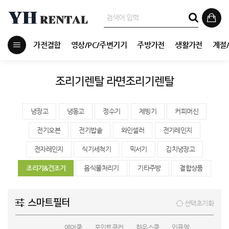
가전결합
영상/PC/주변기기
주방가전
생활가전
계절
조리기렌탈 라면조리기렌탈
냉장고
냉동고
정수기
제빙기
커피머신
전기오븐
전기밥솥
와인셀러
전기레인지
전자레인지
식기세척기
믹서기
김치냉장고
조리기&건조기
음식물처리기
기타주방
결합상품
스마트필터
선택초기화
에어쿡
포인트쿠커
하우스쿡
인큐엠