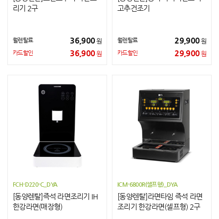
리기 2구
고추건조기
36,900
29,900
월렌탈료
월렌탈료
원
원
36,900
29,900
카드할인
카드할인
원
원
FCH-D220-C_DYA
ICM-6800R(셀프형)_DYA
[동양렌탈]즉석 라면조리기 IH
[동양렌탈]라면타임 즉석 라면
한강라면(매장형)
조리기 한강라면(셀프형) 2구