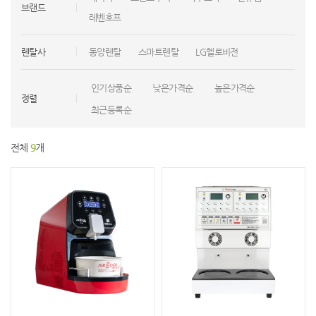
브랜드
레벤호프
렌탈사
동양렌탈
스마트렌탈
LG헬로비전
인기상품순
낮은가격순
높은가격순
정렬
최근등록순
전체
9
개